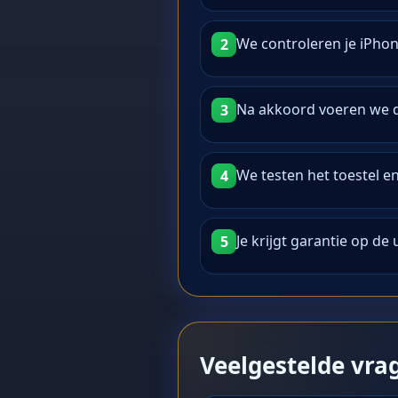
We controleren je iPhon
2
Na akkoord voeren we d
3
We testen het toestel e
4
Je krijgt garantie op de
5
Veelgestelde vra