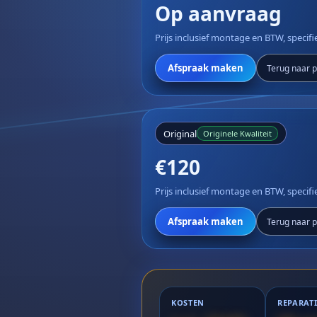
Op aanvraag
Prijs inclusief montage en BTW, specif
Afspraak maken
Terug naar pr
Original
Originele Kwaliteit
€120
Prijs inclusief montage en BTW, specif
Afspraak maken
Terug naar pr
KOSTEN
REPARAT