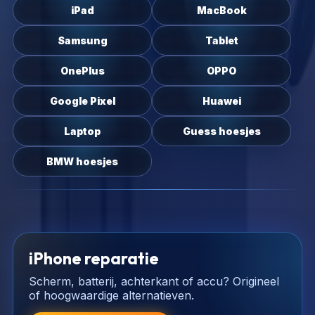
iPad
MacBook
Samsung
Tablet
OnePlus
OPPO
Google Pixel
Huawei
Laptop
Guess hoesjes
BMW hoesjes
iPhone reparatie
Scherm, batterij, achterkant of accu? Origineel
of hoogwaardige alternatieven.