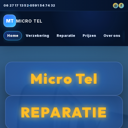
◎
f
06 27 17 13 52
0591 54 74 32
MT
MICRO TEL
Home
Verzekering
Reparatie
Prijzen
Over ons
Micro Tel
REPARATIE