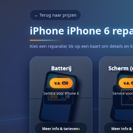
← Terug naar prijzen
iPhone iPhone 6 repa
Kies een reparatie; tik op een kaart om details en k
Batterij
Scherm (d
v.a. €50
v.a. 
Service voor iPhone 6
Service voor
›
Meer info & tarieven
Meer info & 