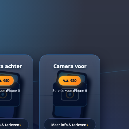
a achter
Camera voor
a. €40
v.a. €40
voor iPhone 6
Service voor iPhone 6
›
›
o & tarieven
Meer info & tarieven