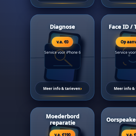
Diagnose
Face ID / 
v.a. €0
Op aan
Service voor iPhone 6
Service voor
›
Meer info & tarieven
Meer info & 
Moederbord
Oorspeake
reparatie
v.a. €190
v.a. 