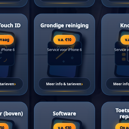
Touch ID
Grondige reiniging
Kn
vraag
v.a. €10
v.
 iPhone 6
Service voor iPhone 6
Service 
›
›
tarieven
Meer info & tarieven
Meer inf
Toet
r (boven)
Software
rep
€50
v.a. €30
Op a