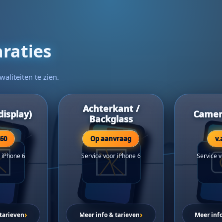
raties
waliteiten te zien.
Achterkant /
isplay)
Camer
Backglass
€60
Op aanvraag
v.
 iPhone 6
Service voor iPhone 6
Service 
›
›
tarieven
Meer info & tarieven
Meer inf