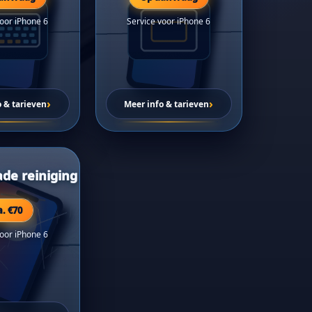
voor iPhone 6
Service voor iPhone 6
›
›
o & tarieven
Meer info & tarieven
de reiniging
a. €70
voor iPhone 6