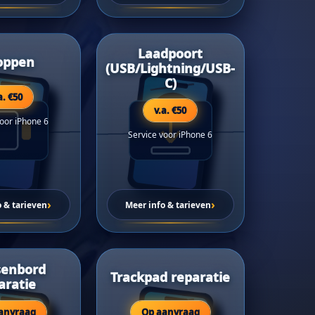
Laadpoort
oppen
(USB/Lightning/USB-
C)
a. €50
v.a. €50
voor iPhone 6
Service voor iPhone 6
›
›
o & tarieven
Meer info & tarieven
senbord
Trackpad reparatie
aratie
anvraag
Op aanvraag